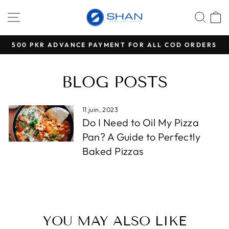
Passer
NAVIGATION
REC
P
au
contenu
500 PKR ADVANCE PAYMENT FOR ALL COD ORDERS
Diaporama
Pause
BLOG POSTS
11 juin, 2023
Do I Need to Oil My Pizza
Pan? A Guide to Perfectly
Baked Pizzas
YOU MAY ALSO LIKE