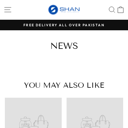
Passer
NAVIGATION
REC
P
au
contenu
RS
FREE DELIVERY ALL OVER PAKISTAN
Diaporama
Pause
NEWS
YOU MAY ALSO LIKE